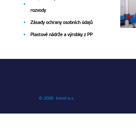

rozvody
Zásady ochrany osobních údajů

Plastové nádrže a výrobky z PP

© 2026 Intrel a.s.