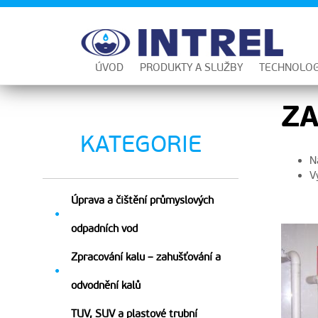
ÚVOD
PRODUKTY A SLUŽBY
TECHNOLOG
ZA
KATEGORIE
N
V
Úprava a čištění průmyslových

odpadních vod
Zpracování kalu – zahušťování a

odvodnění kalů
TUV, SUV a plastové trubní