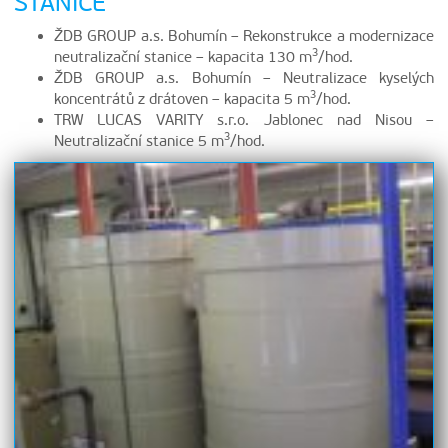
STANICE
ŽDB GROUP a.s. Bohumín – Rekonstrukce a modernizace
3
neutralizační stanice – kapacita 130 m
/hod.
ŽDB GROUP a.s. Bohumín – Neutralizace kyselých
3
koncentrátů z drátoven – kapacita 5 m
/hod.
TRW LUCAS VARITY s.r.o. Jablonec nad Nisou –
3
Neutralizační stanice 5 m
/hod.