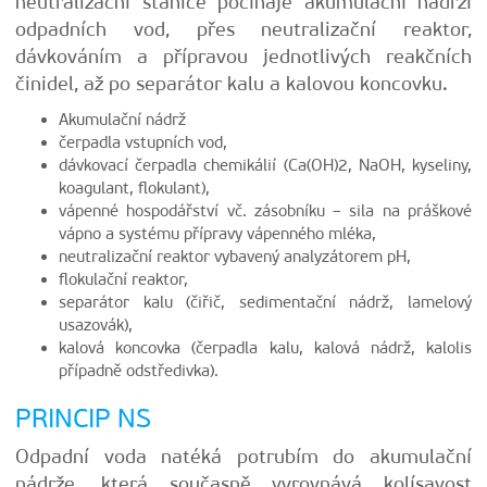
neutralizační stanice počínaje akumulační nádrží
odpadních vod, přes neutralizační reaktor,
dávkováním a přípravou jednotlivých reakčních
činidel, až po separátor kalu a kalovou koncovku.
Akumulační nádrž
čerpadla vstupních vod,
dávkovací čerpadla chemikálií (Ca(OH)2, NaOH, kyseliny,
koagulant, flokulant),
vápenné hospodářství vč. zásobníku – sila na práškové
vápno a systému přípravy vápenného mléka,
neutralizační reaktor vybavený analyzátorem pH,
flokulační reaktor,
separátor kalu (čiřič, sedimentační nádrž, lamelový
usazovák),
kalová koncovka (čerpadla kalu, kalová nádrž, kalolis
případně odstředivka).
PRINCIP NS
Odpadní voda natéká potrubím do akumulační
nádrže, která současně vyrovnává kolísavost