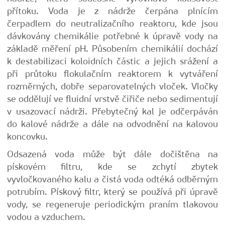
přítoku. Voda je z nádrže čerpána plnícím
čerpadlem do neutralizačního reaktoru, kde jsou
dávkovány chemikálie potřebné k úpravě vody na
základě měření pH. Působením chemikálií dochází
k destabilizaci koloidních částic a jejich srážení a
při průtoku flokulačním reaktorem k vytváření
rozměrných, dobře separovatelných vloček. Vločky
se oddělují ve fluidní vrstvě čiřiče nebo sedimentují
v usazovací nádrži. Přebytečný kal je odčerpáván
do kalové nádrže a dále na odvodnění na kalovou
koncovku.
Odsazená voda může být dále dočištěna na
pískovém filtru, kde se zchytí zbytek
vyvločkovaného kalu a čistá voda odtéká odběrným
potrubím. Pískový filtr, který se používá při úpravě
vody, se regeneruje periodickým praním tlakovou
vodou a vzduchem.