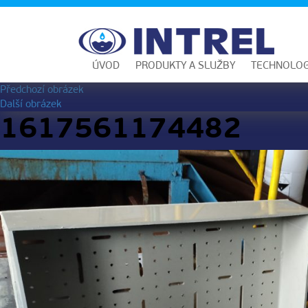
ÚVOD
PRODUKTY A SLUŽBY
TECHNOLOG
Předchozí obrázek
Další obrázek
1617561174482