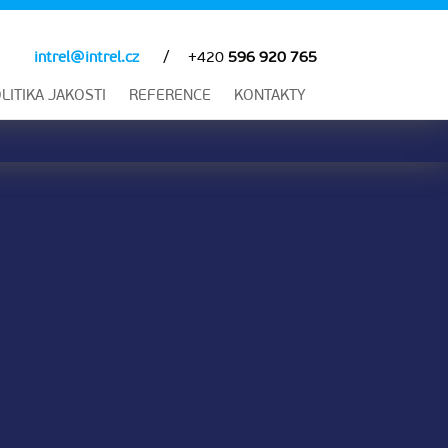
intrel@intrel.cz
+420
596 920 765
LITIKA JAKOSTI
REFERENCE
KONTAKTY