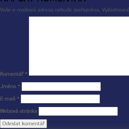
Vaše e-mailová adresa nebude zveřejněna.
Vyžadované
Komentář
*
Jméno
*
E-mail
*
Webová stránka