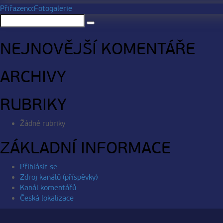
NAVIGACE
Přiřazeno:
Fotogalerie
Hledat:
PRO
Hledání
PŘÍSPĚVEK
NEJNOVĚJŠÍ KOMENTÁŘE
ARCHIVY
RUBRIKY
Žádné rubriky
ZÁKLADNÍ INFORMACE
Přihlásit se
Zdroj kanálů (příspěvky)
Kanál komentářů
Česká lokalizace