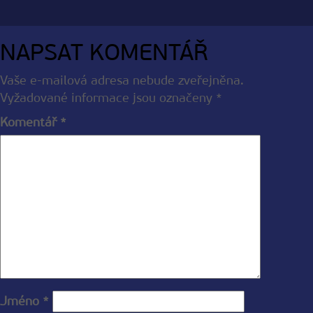
NAPSAT KOMENTÁŘ
Vaše e-mailová adresa nebude zveřejněna.
Vyžadované informace jsou označeny
*
Komentář
*
Jméno
*