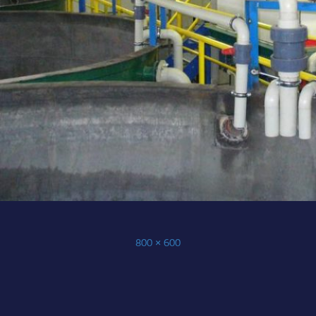
Publikováno:
Původní
800 × 600
velikost: