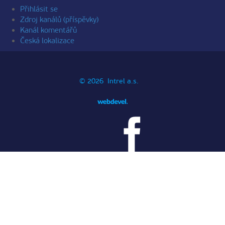
Přihlásit se
Zdroj kanálů (příspěvky)
Kanál komentářů
Česká lokalizace
© 2026 Intrel a.s.