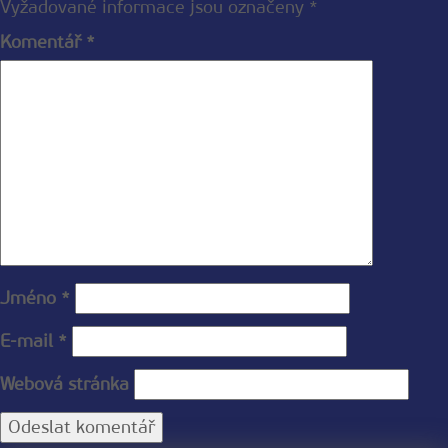
Vyžadované informace jsou označeny
*
Komentář
*
Jméno
*
E-mail
*
Webová stránka