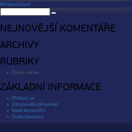
NAVIGACE
Přiřazeno:
Úvod
Hledat:
PRO
Hledání
PŘÍSPĚVEK
NEJNOVĚJŠÍ KOMENTÁŘE
ARCHIVY
RUBRIKY
Žádné rubriky
ZÁKLADNÍ INFORMACE
Přihlásit se
Zdroj kanálů (příspěvky)
Kanál komentářů
Česká lokalizace