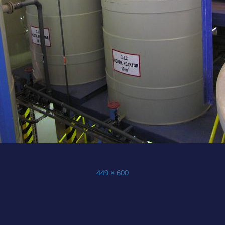
Publikováno:
Původní
449 × 600
velikost: