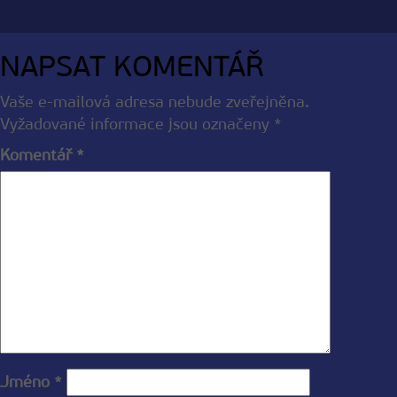
NAPSAT KOMENTÁŘ
Vaše e-mailová adresa nebude zveřejněna.
Vyžadované informace jsou označeny
*
Komentář
*
Jméno
*