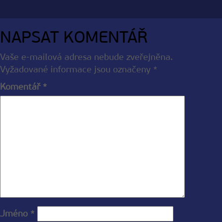
NAPSAT KOMENTÁŘ
Vaše e-mailová adresa nebude zveřejněna.
Vyžadované informace jsou označeny
*
Komentář
*
Jméno
*