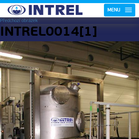
MENU
Předchozí obrázek
INTREL0014[1]