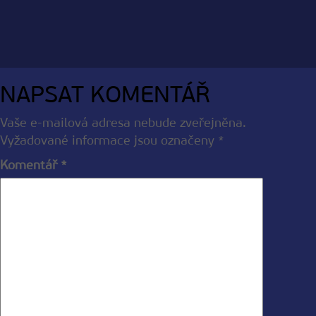
NAPSAT KOMENTÁŘ
Vaše e-mailová adresa nebude zveřejněna.
Vyžadované informace jsou označeny
*
Komentář
*