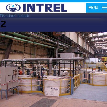
MENU
Předchozí obrázek
2