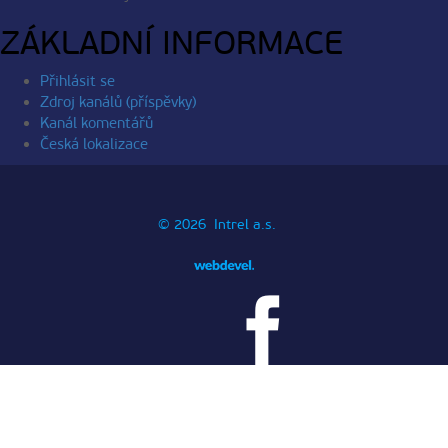
ZÁKLADNÍ INFORMACE
Přihlásit se
Zdroj kanálů (příspěvky)
Kanál komentářů
Česká lokalizace
© 2026 Intrel a.s.