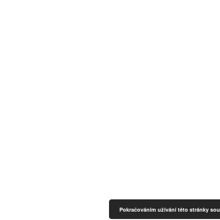
Pokračováním užívání této stránky sou