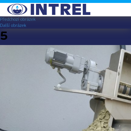
Předchozí obrázek
Další obrázek
5