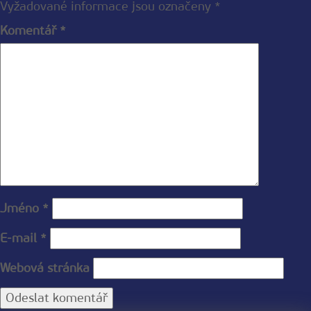
Vyžadované informace jsou označeny
*
Komentář
*
Jméno
*
E-mail
*
Webová stránka