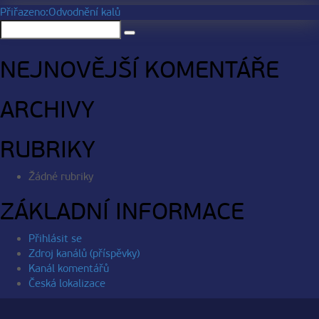
NAVIGACE
Přiřazeno:
Odvodnění kalů
Hledat:
PRO
Hledání
PŘÍSPĚVEK
NEJNOVĚJŠÍ KOMENTÁŘE
ARCHIVY
RUBRIKY
Žádné rubriky
ZÁKLADNÍ INFORMACE
Přihlásit se
Zdroj kanálů (příspěvky)
Kanál komentářů
Česká lokalizace